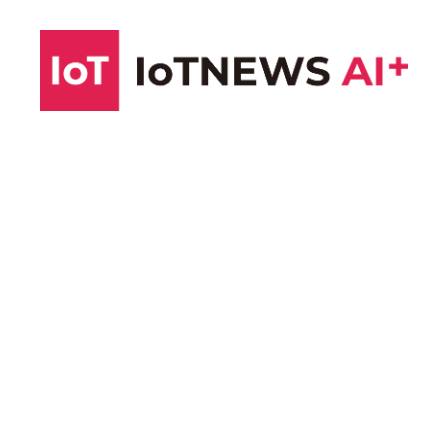
コ
ン
テ
ン
ツ
へ
ス
キ
ッ
プ