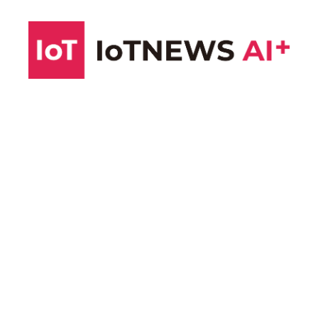
コ
ン
テ
ン
ツ
へ
ス
キ
ッ
プ