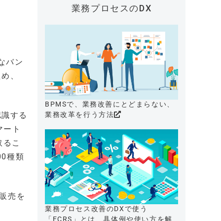
業務プロセスのDX
能なバン
ため、
BPMSで、業務改善にとどまらない、
認識する
業務改革を行う方法
マート
取るこ
0種類
も販売を
業務プロセス改善のDXで使う
「ECRS」とは、具体例や使い方を解