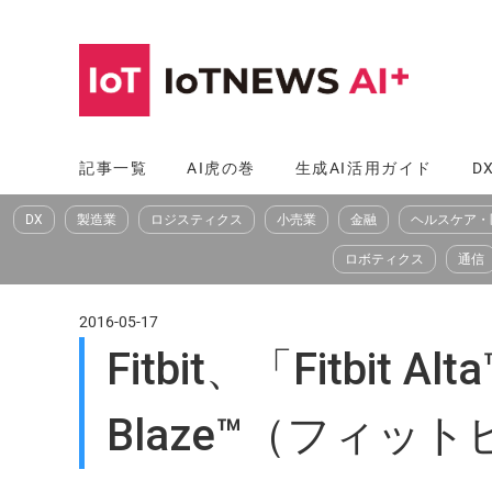
コ
ン
テ
ン
ツ
記事一覧
AI虎の巻
生成AI活用ガイド
D
へ
DX
製造業
ロジスティクス
小売業
金融
ヘルスケア・
ス
キ
ロボティクス
通信
ッ
プ
2016-05-17
Fitbit、「Fitbi
Blaze™（フィ