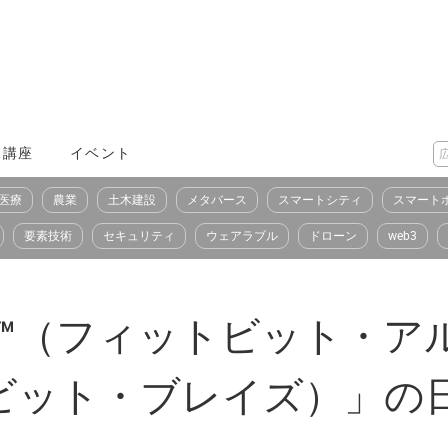
X講座
イベント
医療
農業
土木建設
メタバース
スマートシティ
スマート
要素技術
セキュリティ
ウェアラブル
ドローン
web3
t Alta™（フィットビット・ア
ットビット・ブレイズ）」