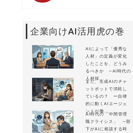
企業向けAI活用虎の巻
AIによって「優秀な
人材」の定義が変化
したことを、どうみ
るべきか —AI時代の
人材採...
まだ、生成AIのチャ
ットボットで消耗し
ているの？ ー自律
的に動くAIエージェ
ントが働...
AI時代の「中間管理
職クライシス」 —部
下がAIに相談する時