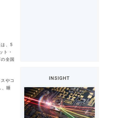
は、5
ビット・
どの全国
INSIGHT
イスやコ
し、睡