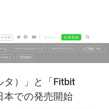
|
会員登録
広告掲載
ログイン
ホーム
スマートビルディング
サステナビリティ
人工知能（AI）
イチオシ
CES2026
ルタ）」と「Fitbit
の日本での発売開始