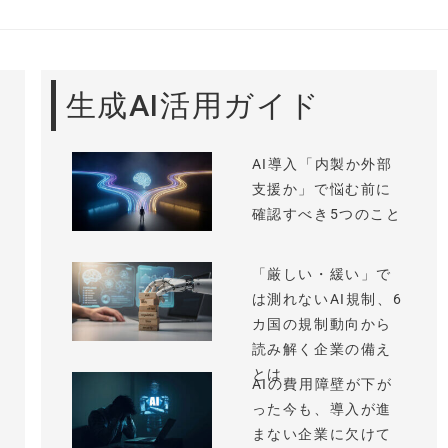
生成AI活用ガイド
AI導入「内製か外部
支援か」で悩む前に
確認すべき5つのこと
「厳しい・緩い」で
は測れないAI規制、6
カ国の規制動向から
読み解く企業の備え
とは
AIの費用障壁が下が
った今も、導入が進
まない企業に欠けて