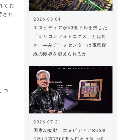
されてお
荷され
2026-08-04
エヌビディアが40億ドルを投じた
「シリコンフォトニクス」とは何
か ―AIデータセンターは電気配
線の限界を越えられるか
とつ
2026-07-21
国家AI始動、エヌビディアRubin
GPU 2万7500基を日本は使い切