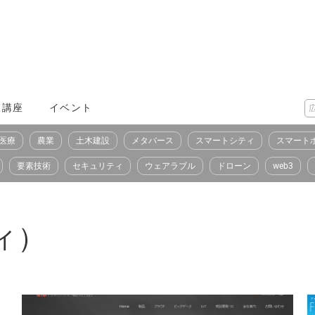
X講座
イベント
医療
農業
土木建設
メタバース
スマートシティ
スマート
要素技術
セキュリティ
ウェアラブル
ドローン
web3
ィ）