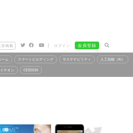
|
会員登録
広告掲載
ログイン
ホーム
スマートビルディング
サステナビリティ
人工知能（AI）
イチオシ
CES2026