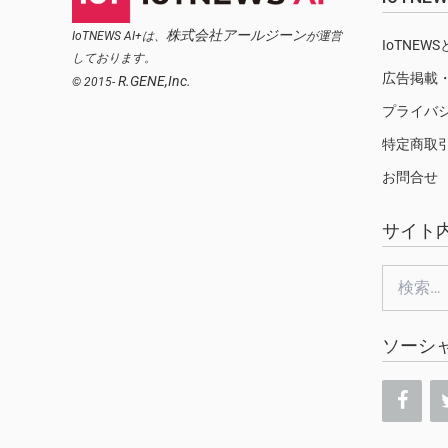
株式会社アールジーン
IoTNEWS AI+は、
が運営
IoTNEW
しております。
広告掲載
R.GENE,Inc.
© 2015-
プライバ
特定商取
お問合せ
サイト
検
索:
ソーシ