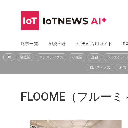
コ
ン
テ
ン
ツ
記事一覧
AI虎の巻
生成AI活用ガイド
D
へ
DX
製造業
ロジスティクス
小売業
金融
ヘルスケア・
ス
キ
ロボティクス
通信
ッ
プ
FLOOME（フルーミ