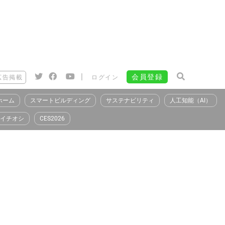
|
会員登録
広告掲載
ログイン
ホーム
スマートビルディング
サステナビリティ
人工知能（AI）
イチオシ
CES2026