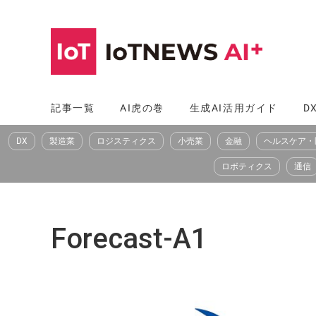
コ
ン
テ
ン
ツ
記事一覧
AI虎の巻
生成AI活用ガイド
D
へ
DX
製造業
ロジスティクス
小売業
金融
ヘルスケア・
ス
キ
ロボティクス
通信
ッ
プ
Forecast-A1