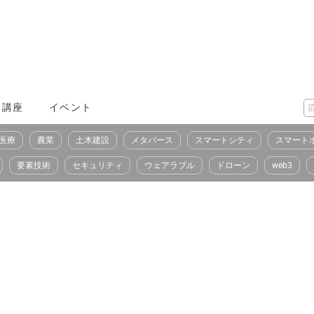
X講座
イベント
医療
農業
土木建設
メタバース
スマートシティ
スマート
要素技術
セキュリティ
ウェアラブル
ドローン
web3