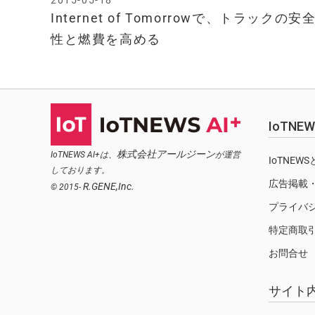
2015-05-18
Internet of Tomorrowで、トラックの安
性と燃費を高める
IoTN
株式会社アールジーン
IoTNEWS AI+は、
が運営
IoTNEW
しております。
広告掲載
R.GENE,Inc.
© 2015-
プライバ
特定商取
お問合せ
サイト