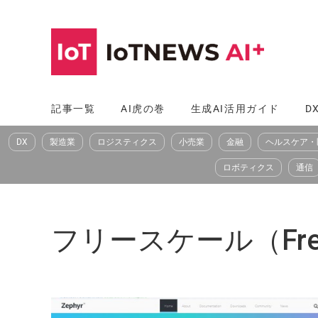
コ
ン
テ
ン
ツ
記事一覧
AI虎の巻
生成AI活用ガイド
D
へ
DX
製造業
ロジスティクス
小売業
金融
ヘルスケア・
ス
キ
ロボティクス
通信
ッ
プ
フリースケール（Free