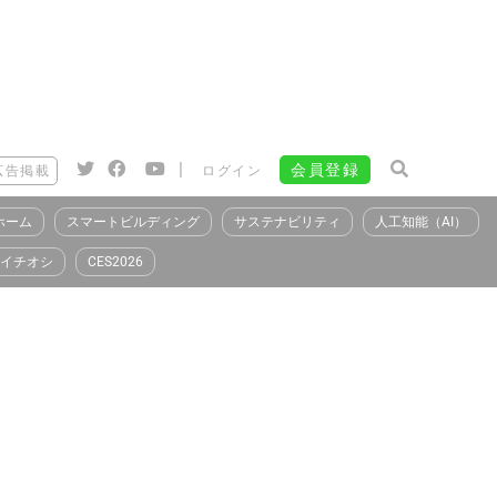
|
会員登録
広告掲載
ログイン
ホーム
スマートビルディング
サステナビリティ
人工知能（AI）
イチオシ
CES2026