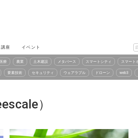
X講座
イベント
医療
農業
土木建設
メタバース
スマートシティ
スマート
要素技術
セキュリティ
ウェアラブル
ドローン
web3
scale）