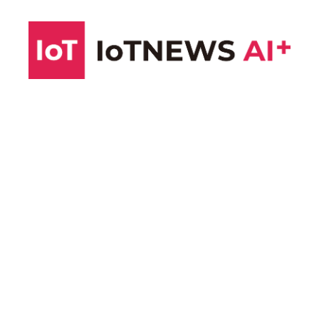
コ
ン
テ
ン
ツ
へ
ス
キ
ッ
プ