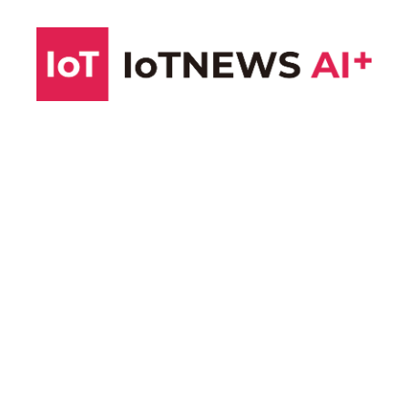
コ
ン
テ
ン
ツ
へ
ス
キ
ッ
プ