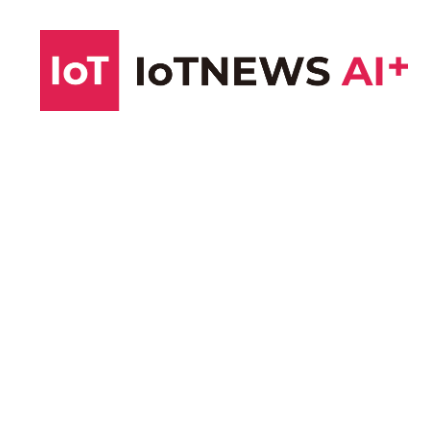
コ
ン
テ
ン
ツ
へ
ス
キ
ッ
プ