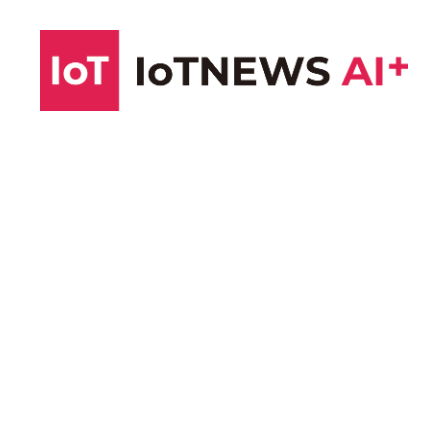
コ
ン
テ
ン
ツ
へ
ス
キ
ッ
プ