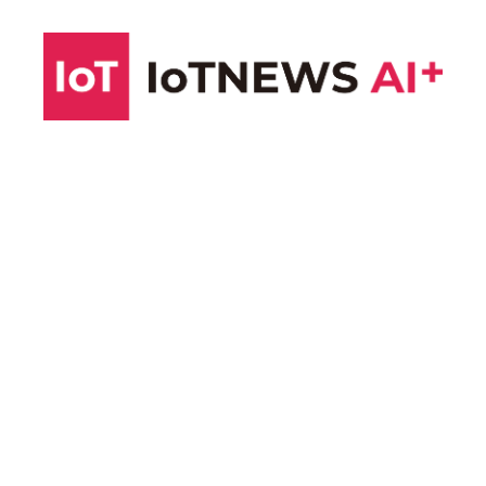
コ
ン
テ
ン
ツ
へ
ス
キ
ッ
プ