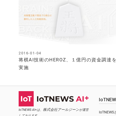
2016-01-04
将棋AI技術のHEROZ、１億円の資金調達
実施
IoTN
株式会社アールジーン
IoTNEWS AI+は、
が運営
IoTNEW
しております。