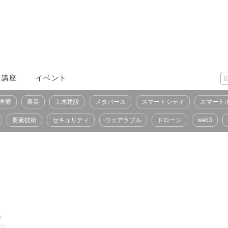
X講座
イベント
医療
農業
土木建設
メタバース
スマートシティ
スマート
要素技術
セキュリティ
ウェアラブル
ドローン
web3