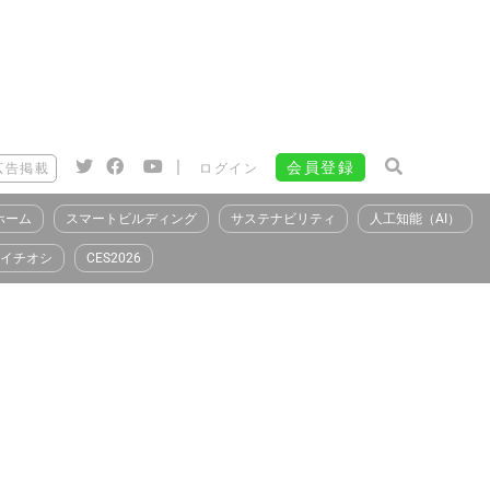
|
会員登録
広告掲載
ログイン
ホーム
スマートビルディング
サステナビリティ
人工知能（AI）
イチオシ
CES2026