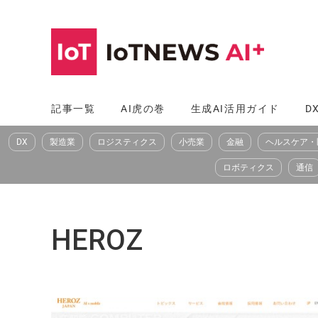
コ
ン
テ
ン
ツ
記事一覧
AI虎の巻
生成AI活用ガイド
D
へ
DX
製造業
ロジスティクス
小売業
金融
ヘルスケア・
ス
キ
ロボティクス
通信
ッ
プ
HEROZ