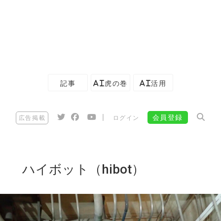
記事
AI虎の巻
AI活用
|
会員登録
広告掲載
ログイン
ハイボット（hibot）