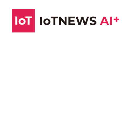
コ
ン
テ
ン
ツ
へ
ス
キ
ッ
プ