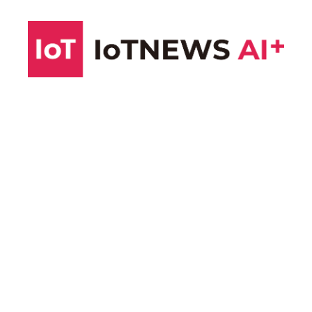
コ
ン
テ
ン
ツ
へ
ス
キ
ッ
プ