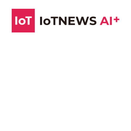
コ
ン
テ
ン
ツ
へ
ス
キ
ッ
プ