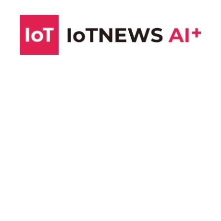
コ
ン
テ
ン
ツ
へ
ス
キ
ッ
プ