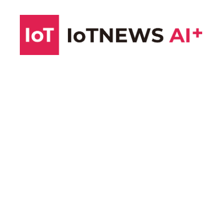
コ
ン
テ
ン
ツ
へ
ス
キ
ッ
プ