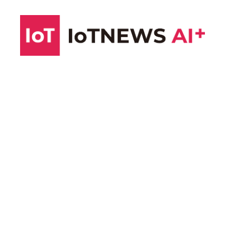
コ
ン
テ
ン
ツ
へ
ス
キ
ッ
プ