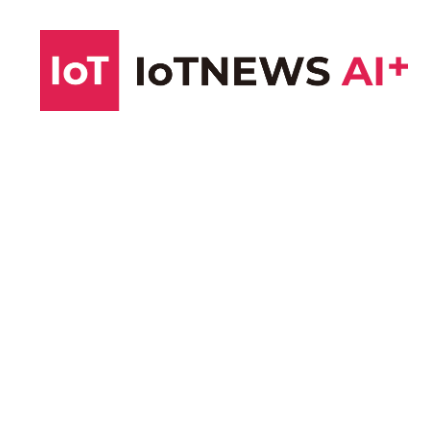
コ
ン
テ
ン
ツ
へ
ス
キ
ッ
プ