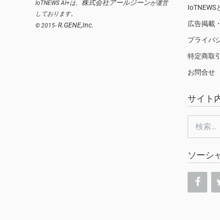
株式会社アールジーン
IoTNEWS AI+は、
が運営
IoTNEW
しております。
広告掲載
R.GENE,Inc.
© 2015-
プライバ
特定商取
お問合せ
サイト
検
索:
ソーシ