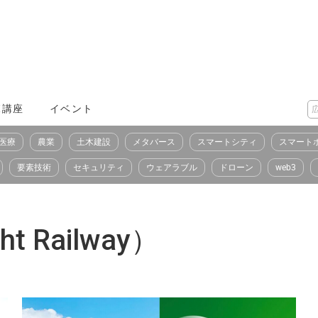
X講座
イベント
医療
農業
土木建設
メタバース
スマートシティ
スマート
要素技術
セキュリティ
ウェアラブル
ドローン
web3
ht Railway）