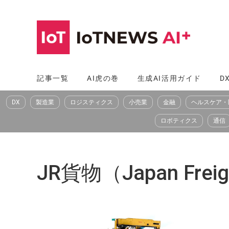
コ
ン
テ
ン
ツ
記事一覧
AI虎の巻
生成AI活用ガイド
D
へ
DX
製造業
ロジスティクス
小売業
金融
ヘルスケア・
ス
キ
ロボティクス
通信
ッ
プ
JR貨物（Japan Freig