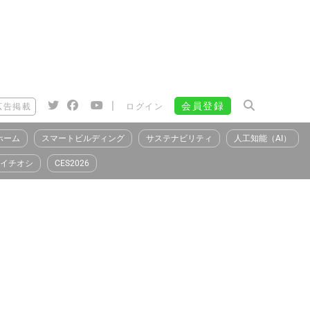
|
会員登録
広告掲載
ログイン
ホーム
スマートビルディング
サステナビリティ
人工知能（AI）
イチオシ
CES2026