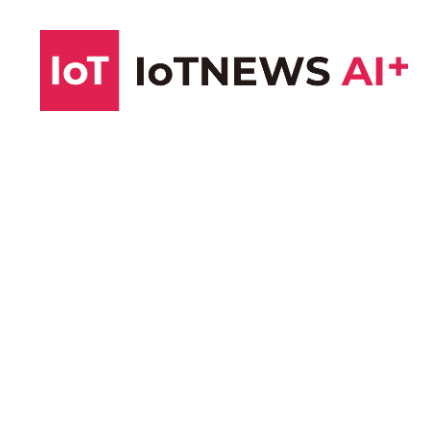
コ
ン
テ
ン
ツ
へ
ス
キ
ッ
プ