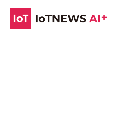
コ
ン
テ
ン
ツ
へ
ス
キ
ッ
プ