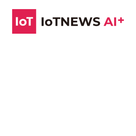
コ
ン
テ
ン
ツ
へ
ス
キ
ッ
プ