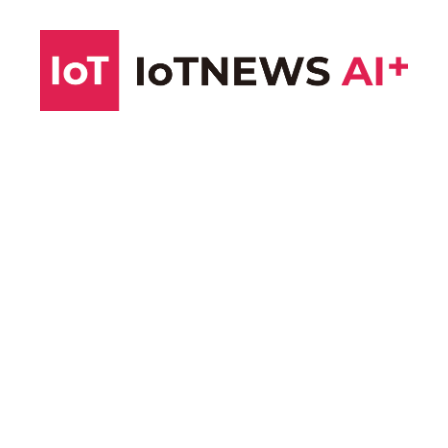
コ
ン
テ
ン
ツ
へ
ス
キ
ッ
プ