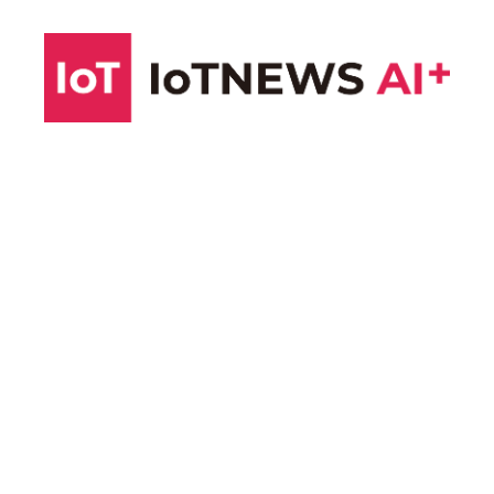
コ
ン
テ
ン
ツ
へ
ス
キ
ッ
プ