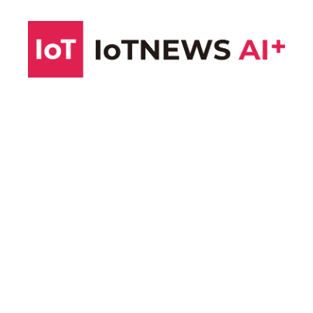
コ
ン
テ
ン
ツ
へ
ス
キ
ッ
プ