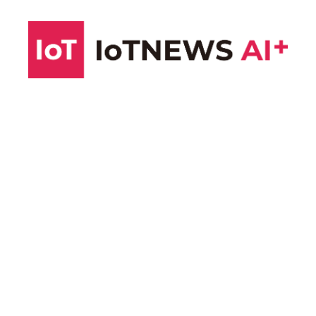
コ
ン
テ
ン
ツ
へ
ス
キ
ッ
プ