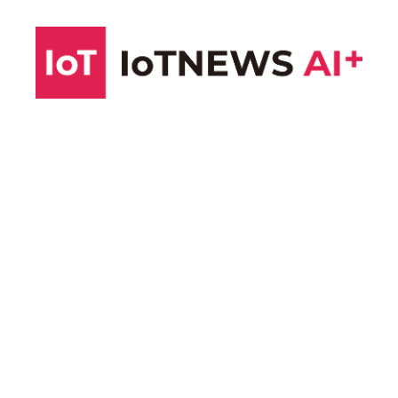
コ
ン
テ
ン
ツ
へ
ス
キ
ッ
プ