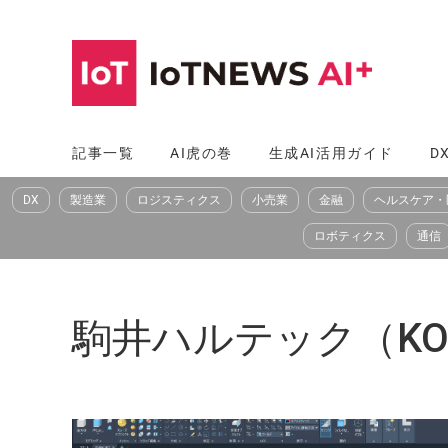
コ
ン
テ
ン
ツ
記事一覧
AI虎の巻
生成AI活用ガイド
D
へ
DX
製造業
ロジスティクス
小売業
金融
ヘルスケア・
ス
キ
ロボティクス
通信
ッ
プ
駒井ハルテック（KOM