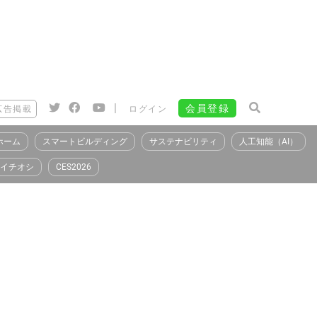
|
会員登録
広告掲載
ログイン
ホーム
スマートビルディング
サステナビリティ
人工知能（AI）
イチオシ
CES2026