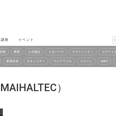
X講座
イベント
医療
農業
土木建設
メタバース
スマートシティ
スマート
要素技術
セキュリティ
ウェアラブル
ドローン
web3
AIHALTEC）