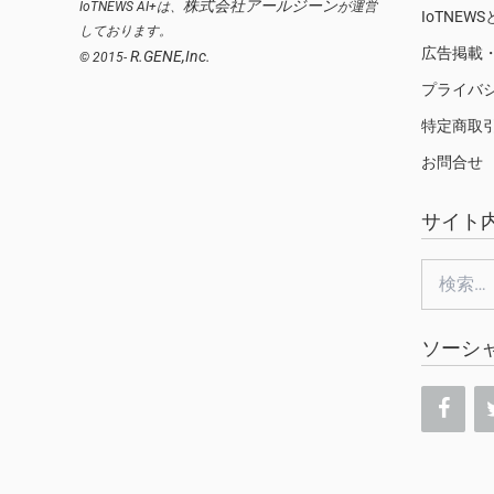
株式会社アールジーン
IoTNEWS AI+は、
が運営
IoTNEW
しております。
広告掲載
R.GENE,Inc.
© 2015-
プライバ
特定商取
お問合せ
サイト
検
索:
ソーシ