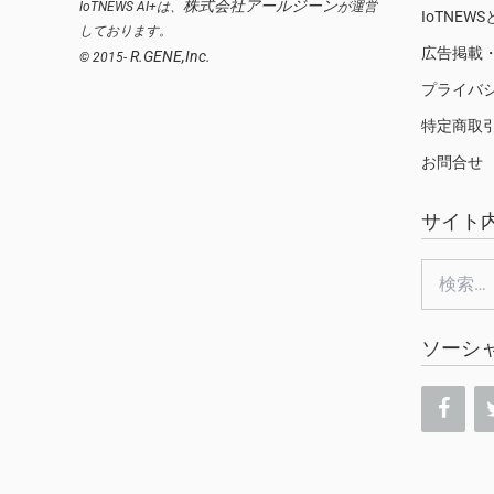
株式会社アールジーン
IoTNEWS AI+は、
が運営
IoTNEW
しております。
広告掲載
R.GENE,Inc.
© 2015-
プライバ
特定商取
お問合せ
サイト
検
索:
ソーシ