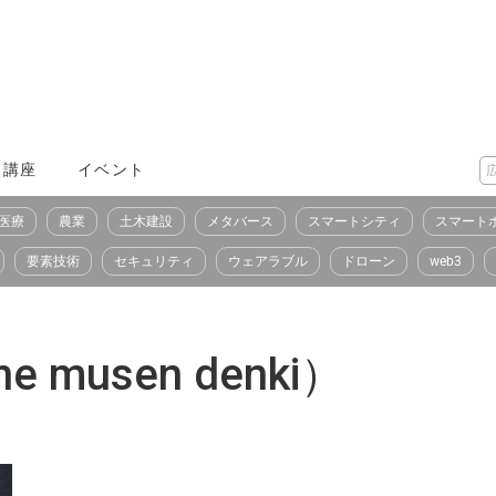
X講座
イベント
医療
農業
土木建設
メタバース
スマートシティ
スマート
要素技術
セキュリティ
ウェアラブル
ドローン
web3
musen denki）