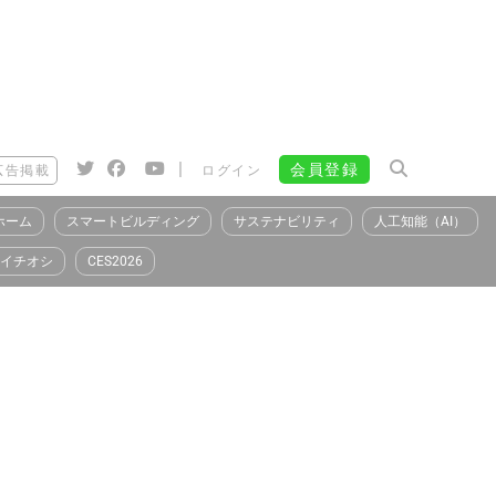
|
会員登録
広告掲載
ログイン
ホーム
スマートビルディング
サステナビリティ
人工知能（AI）
イチオシ
CES2026