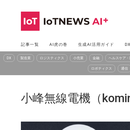
コ
ン
テ
ン
ツ
記事一覧
AI虎の巻
生成AI活用ガイド
D
へ
DX
製造業
ロジスティクス
小売業
金融
ヘルスケア・
ス
キ
ロボティクス
通信
ッ
プ
小峰無線電機（komine 