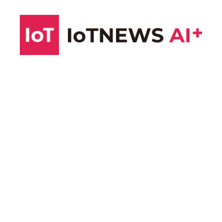
コ
ン
テ
ン
ツ
へ
ス
キ
ッ
プ