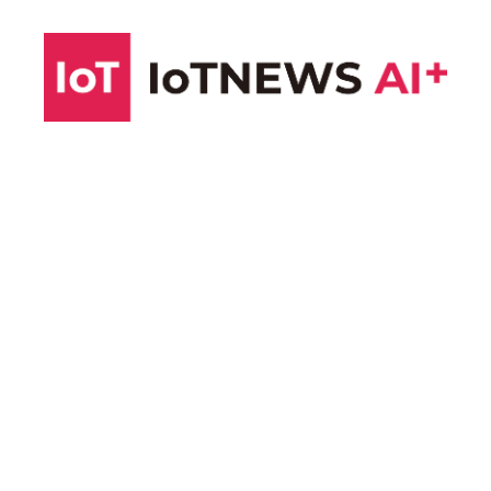
コ
ン
テ
ン
ツ
へ
ス
キ
ッ
プ