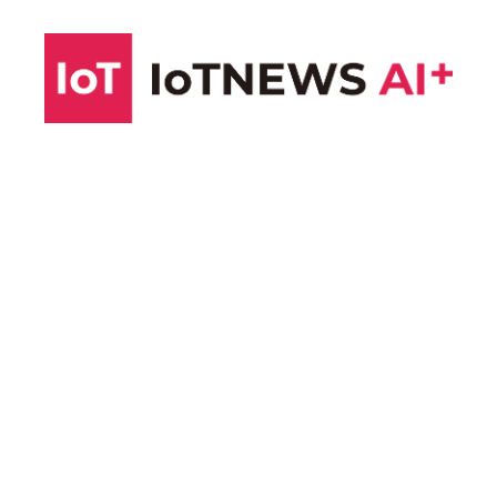
コ
ン
テ
ン
ツ
へ
ス
キ
ッ
プ