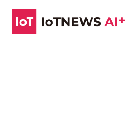
コ
ン
テ
ン
ツ
へ
ス
キ
ッ
プ