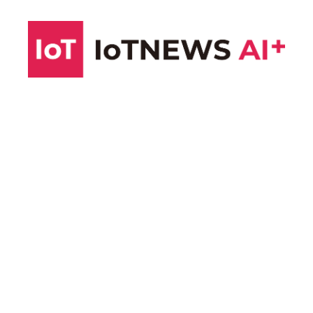
コ
ン
テ
ン
ツ
へ
ス
キ
ッ
プ