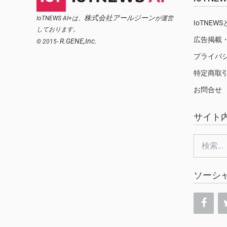
株式会社アールジーン
IoTNEWS AI+は、
が運営
IoTNEW
しております。
広告掲載
R.GENE,Inc.
© 2015-
プライバ
特定商取
お問合せ
サイト
検
索:
ソーシ