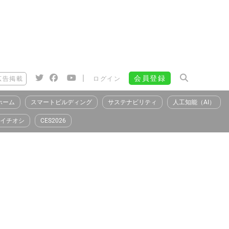
|
会員登録
広告掲載
ログイン
ホーム
スマートビルディング
サステナビリティ
人工知能（AI）
イチオシ
CES2026