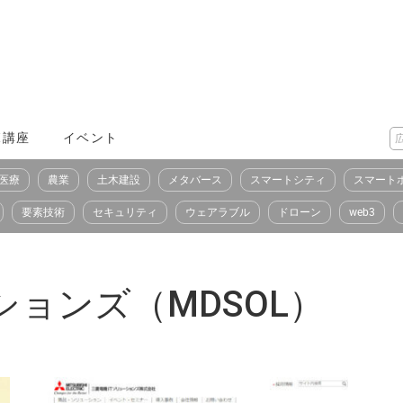
X講座
イベント
医療
農業
土木建設
メタバース
スマートシティ
スマート
要素技術
セキュリティ
ウェアラブル
ドローン
web3
ションズ（MDSOL）