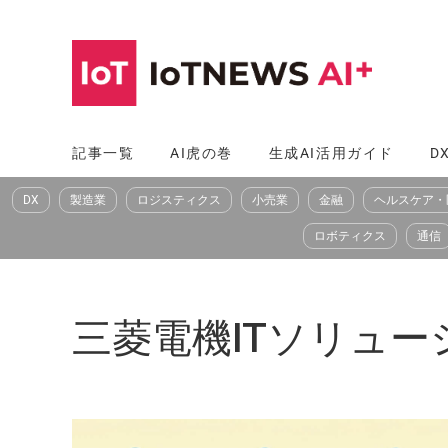
コ
ン
テ
ン
ツ
記事一覧
AI虎の巻
生成AI活用ガイド
D
へ
DX
製造業
ロジスティクス
小売業
金融
ヘルスケア・
ス
キ
ロボティクス
通信
ッ
プ
三菱電機ITソリュー