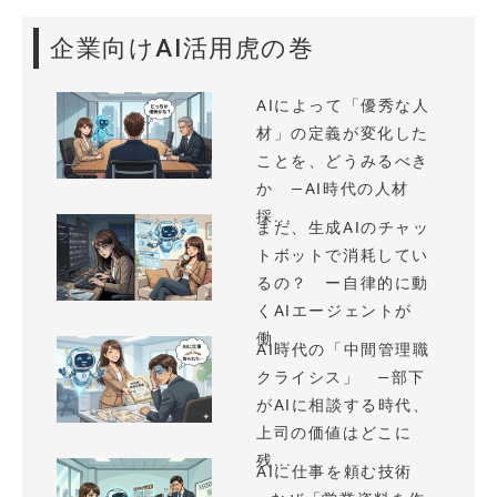
企業向けAI活用虎の巻
AIによって「優秀な人
材」の定義が変化した
ことを、どうみるべき
か —AI時代の人材
採...
まだ、生成AIのチャッ
トボットで消耗してい
るの？ ー自律的に動
くAIエージェントが
働...
AI時代の「中間管理職
クライシス」 —部下
がAIに相談する時代、
上司の価値はどこに
残...
AIに仕事を頼む技術