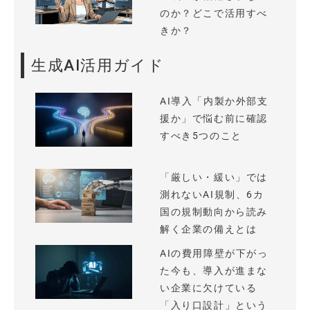
のか？どこで活用すべ
きか？
生成AI活用ガイド
AI導入「内製か外部支
援か」で悩む前に確認
すべき5つのこと
「厳しい・緩い」では
測れないAI規制、6カ
国の規制動向から読み
解く企業の備えとは
AIの費用障壁が下がっ
た今も、導入が進まな
い企業に欠けている
「入り口設計」という