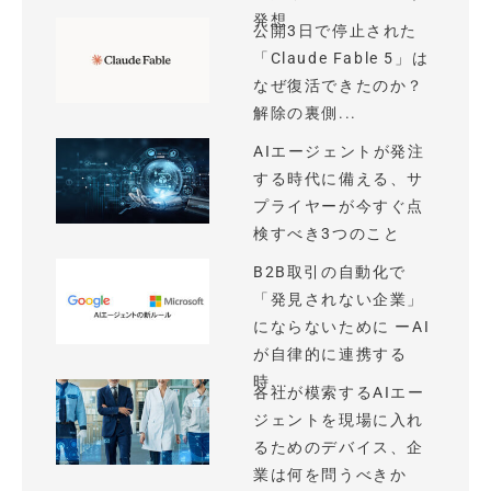
発想
公開3日で停止された
「Claude Fable 5」は
なぜ復活できたのか？
解除の裏側...
AIエージェントが発注
する時代に備える、サ
プライヤーが今すぐ点
検すべき3つのこと
B2B取引の自動化で
「発見されない企業」
にならないために ーAI
が自律的に連携する
時...
各社が模索するAIエー
ジェントを現場に入れ
るためのデバイス、企
業は何を問うべきか