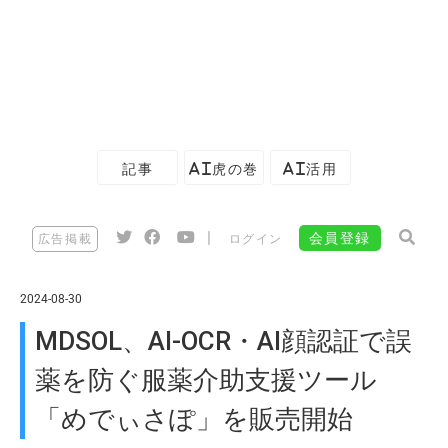
記事
AI虎の巻
AI活用
|
会員登録
広告掲載
ログイン
2024-08-30
MDSOL、AI-OCR・AI顔認証で誤
薬を防ぐ服薬介助支援ツール
「めでぃさぽ」を販売開始