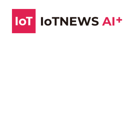
コ
ン
テ
ン
ツ
へ
ス
キ
ッ
プ