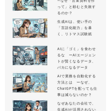
—なぜ「営業資料を作
って」と頼むと失敗す
るのか？
生成AIは、使い手の
「言語化能力」を暴
く、リトマス試験紙
AIに「ゴミ」を食わせ
るな ーAIエージェン
トが賢くなるデータ、
バカになるデータ
AIで業務を自動化する
方法とは ーなぜ、
ChatGPTを配っても仕
事は減らないのか？
なぜあなたの会社で、
生成AIが活用されない