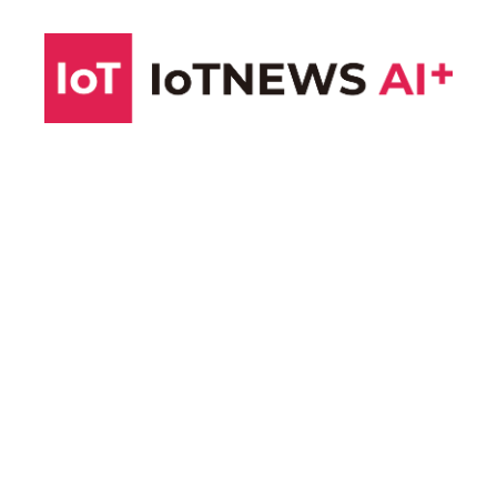
コ
ン
テ
ン
ツ
へ
ス
キ
ッ
プ