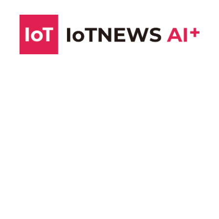
コ
ン
テ
ン
ツ
へ
ス
キ
ッ
プ