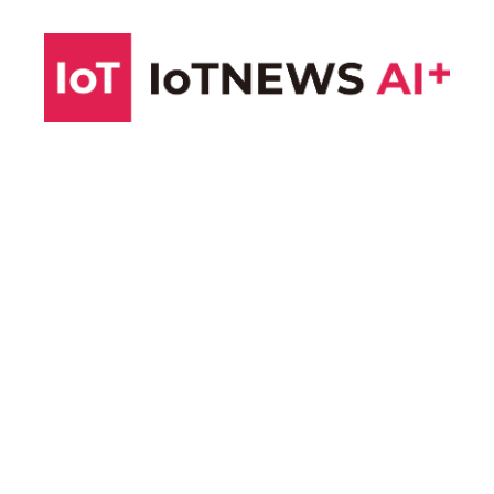
コ
ン
テ
ン
ツ
へ
ス
キ
ッ
プ