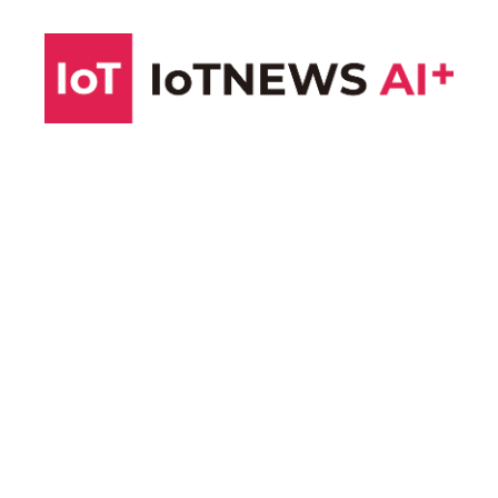
コ
ン
テ
ン
ツ
へ
ス
キ
ッ
プ