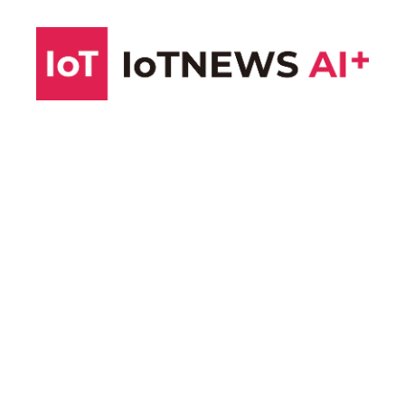
コ
ン
テ
ン
ツ
へ
ス
キ
ッ
プ