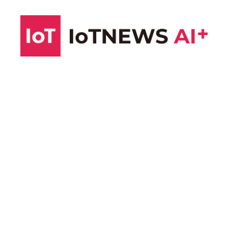
コ
ン
テ
ン
ツ
へ
ス
キ
ッ
プ