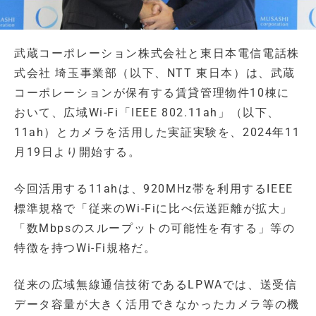
武蔵コーポレーション株式会社と東日本電信電話株
式会社 埼玉事業部（以下、NTT 東日本）は、武蔵
コーポレーションが保有する賃貸管理物件10棟に
おいて、広域Wi-Fi「IEEE 802.11ah」（以下、
11ah）とカメラを活用した実証実験を、2024年11
月19日より開始する。
今回活用する11ahは、920MHz帯を利用するIEEE
標準規格で「従来のWi-Fiに比べ伝送距離が拡大」
「数Mbpsのスループットの可能性を有する」等の
特徴を持つWi-Fi規格だ。
従来の広域無線通信技術であるLPWAでは、送受信
データ容量が大きく活用できなかったカメラ等の機