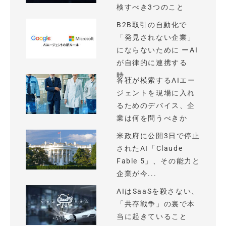
検すべき3つのこと
B2B取引の自動化で
「発見されない企業」
にならないために ーAI
が自律的に連携する
時...
各社が模索するAIエー
ジェントを現場に入れ
るためのデバイス、企
業は何を問うべきか
米政府に公開3日で停止
されたAI「Claude
Fable 5」、その能力と
企業が今...
AIはSaaSを殺さない、
「共存戦争」の裏で本
当に起きていること