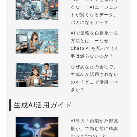
るな ーAIエージェン
トが賢くなるデータ、
バカになるデータ
AIで業務を自動化する
方法とは ーなぜ、
ChatGPTを配っても仕
事は減らないのか？
なぜあなたの会社で、
生成AIが活用されない
のか？どこで活用すべ
きか？
生成AI活用ガイド
AI導入「内製か外部支
援か」で悩む前に確認
すべき5つのこと