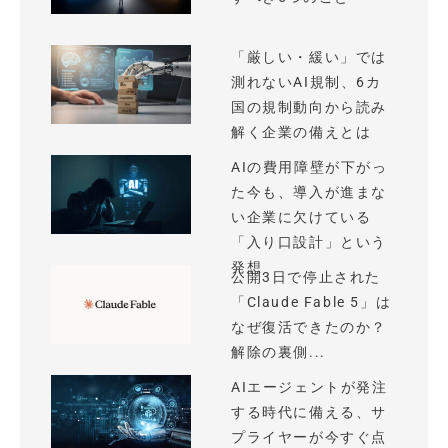
「厳しい・緩い」では
測れないAI規制、6カ
国の規制動向から読み
解く企業の備えとは
AIの費用障壁が下がっ
た今も、導入が進まな
い企業に欠けている
「入り口設計」という
発想
公開3日で停止された
「Claude Fable 5」は
なぜ復活できたのか？
解除の裏側...
AIエージェントが発注
する時代に備える、サ
プライヤーが今すぐ点