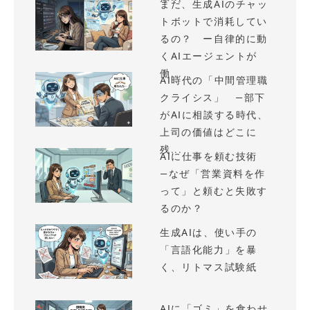
まだ、生成AIのチャッ
トボットで消耗してい
るの？ ー自律的に動
くAIエージェントが
働...
AI時代の「中間管理職
クライシス」 —部下
がAIに相談する時代、
上司の価値はどこに
残...
AIに仕事を頼む技術
—なぜ「営業資料を作
って」と頼むと失敗す
るのか？
生成AIは、使い手の
「言語化能力」を暴
く、リトマス試験紙
AIに「ゴミ」を食わせ