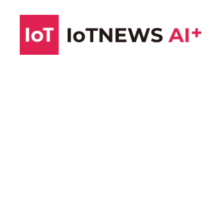
コ
ン
テ
ン
ツ
へ
ス
キ
ッ
プ