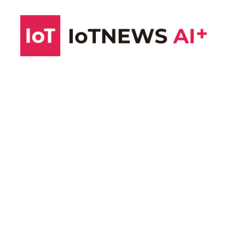
コ
ン
テ
ン
ツ
へ
ス
キ
ッ
プ