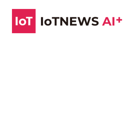
コ
ン
テ
ン
ツ
へ
ス
キ
ッ
プ