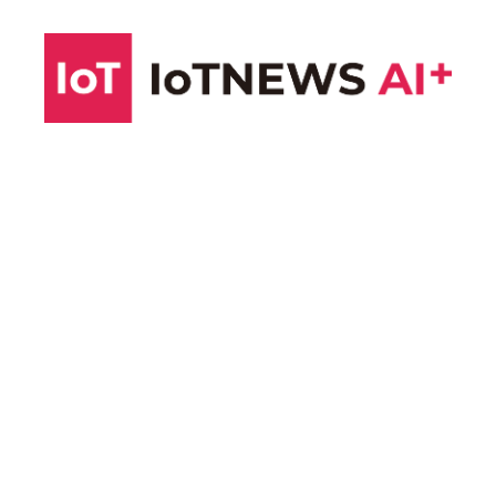
コ
ン
テ
ン
ツ
へ
ス
キ
ッ
プ