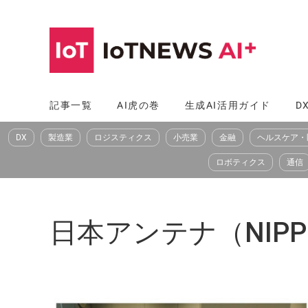
コ
ン
テ
ン
ツ
記事一覧
AI虎の巻
生成AI活用ガイド
D
へ
DX
製造業
ロジスティクス
小売業
金融
ヘルスケア・
ス
キ
ロボティクス
通信
ッ
プ
日本アンテナ（NIPPO