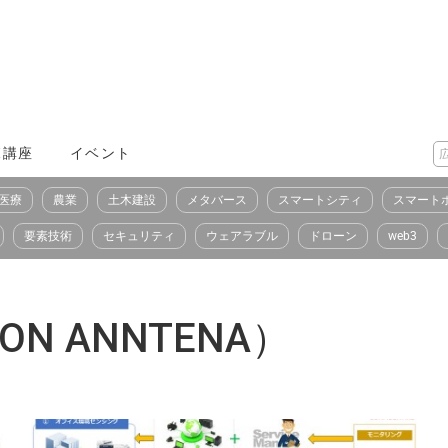
X講座
イベント
医療
農業
土木建設
メタバース
スマートシティ
スマート
要素技術
セキュリティ
ウェアラブル
ドローン
web3
N ANNTENA）