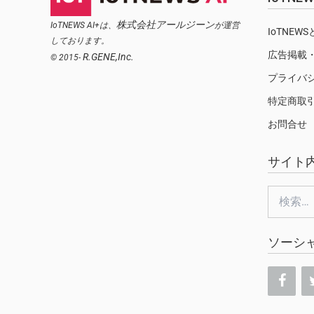
株式会社アールジーン
IoTNEWS AI+は、
が運営
IoTNEW
しております。
広告掲載
R.GENE,Inc.
© 2015-
プライバ
特定商取
お問合せ
サイト
検
索:
ソーシ