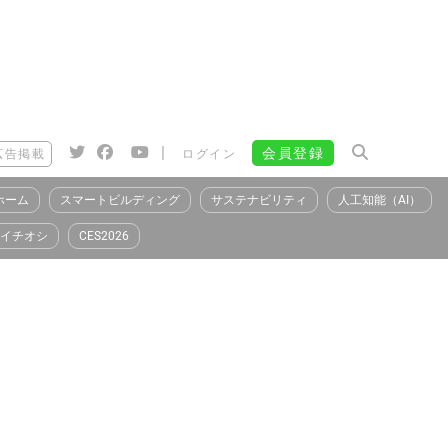
|
会員登録
広告掲載
ログイン
ホーム
スマートビルディング
サステナビリティ
人工知能（AI）
イチオシ
CES2026