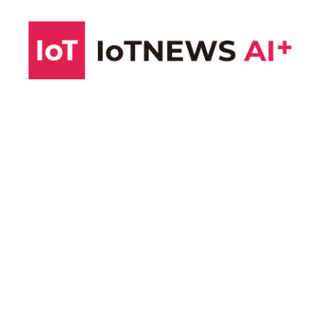
コ
ン
テ
ン
ツ
へ
ス
キ
ッ
プ