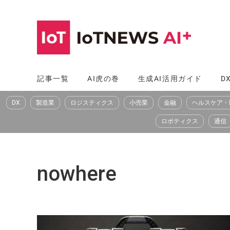
コ
ン
テ
ン
ツ
記事一覧
AI虎の巻
生成AI活用ガイド
D
へ
DX
製造業
ロジスティクス
小売業
金融
ヘルスケア・
ス
キ
ロボティクス
通信
ッ
プ
nowhere