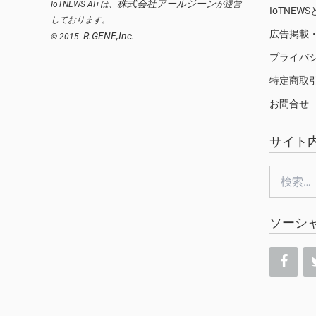
株式会社アールジーン
IoTNEWS AI+は、
が運営
IoTNEW
しております。
広告掲載
R.GENE,Inc.
© 2015-
プライバ
特定商取
お問合せ
サイト
検
索:
ソーシ