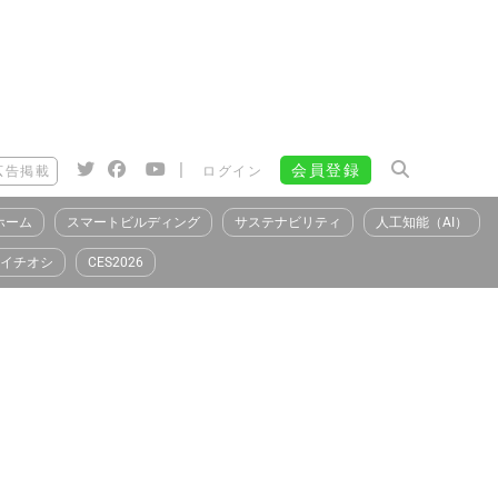
|
会員登録
広告掲載
ログイン
ホーム
スマートビルディング
サステナビリティ
人工知能（AI）
イチオシ
CES2026