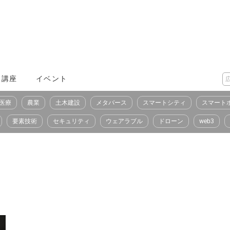
X講座
イベント
医療
農業
土木建設
メタバース
スマートシティ
スマート
要素技術
セキュリティ
ウェアラブル
ドローン
web3